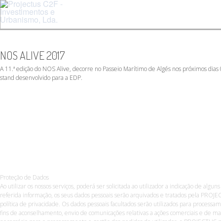
NOS ALIVE 2017
A 11.ª edição do NOS Alive, decorre no Passeio Marítimo de Algés nos próximos dias 0
stand desenvolvido para a EDP.
Proteção de Dados
Ao utilizar os nossos serviços, poderá ser solicitada ao utilizador a indicação de algun
referida informação, os seus dados pessoais serão arquivados e tratados pela PROJE
política de privacidade. Os dados pessoais facultados serão utilizados para process
fins de aconselhamento, envio de comunicações relativas a ações comerciais e de ma