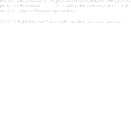
necessário para o processamento e gestão dos pedidos do utilizador, a PROJECTUS p
prestem serviços (subcontratantes). O utilizador poderá exercer os seus direitos de a
PROJECTUS para o endereço geral@projectus.pt .
© 2014. All Rights Reserved. Projectus C2F - Investimentos e Urbanismo, Lda.