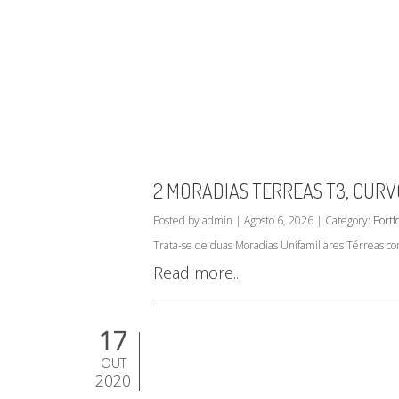
2 MORADIAS TERREAS T3, CUR
Posted by admin | Agosto 6, 2026 | Category:
Portfo
Trata-se de duas Moradias Unifamiliares Térreas co
Read more...
17
OUT
2020