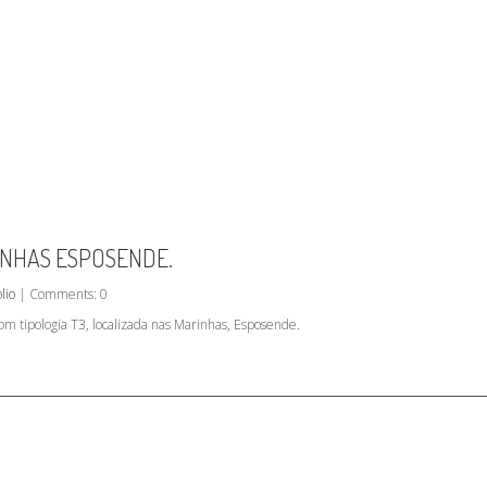
INHAS ESPOSENDE.
lio
| Comments: 0
m tipologia T3, localizada nas Marinhas, Esposende.