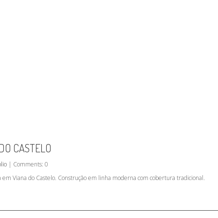
 DO CASTELO
lio
| Comments: 0
da em Viana do Castelo. Construção em linha moderna com cobertura tradicional.