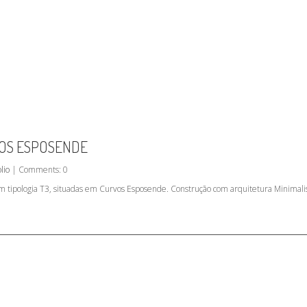
VOS ESPOSENDE
lio
| Comments: 0
m tipologia T3, situadas em Curvos Esposende. Construção com arquitetura Minimalist