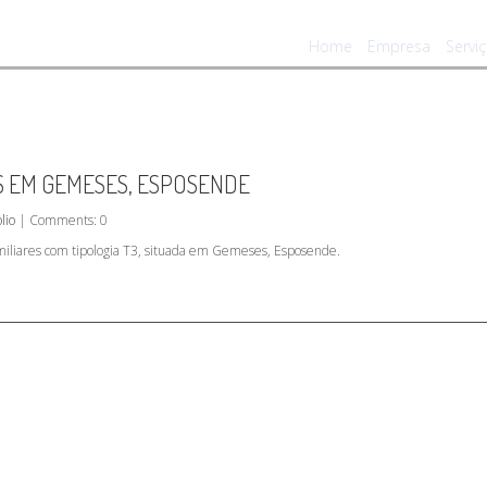
Home
Empresa
Servi
S EM GEMESES, ESPOSENDE
lio
| Comments: 0
iliares com tipologia T3, situada em Gemeses, Esposende.