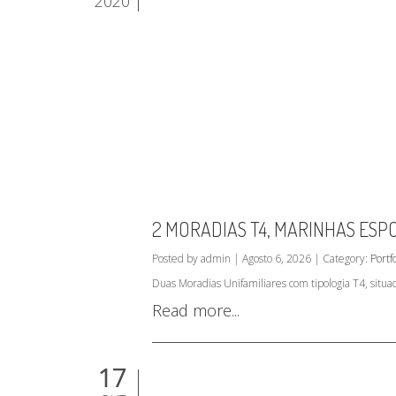
2020
2 MORADIAS T4, MARINHAS ESP
Posted by admin | Agosto 6, 2026 | Category:
Portfo
Duas Moradias Unifamiliares com tipologia T4, situ
Read more...
17