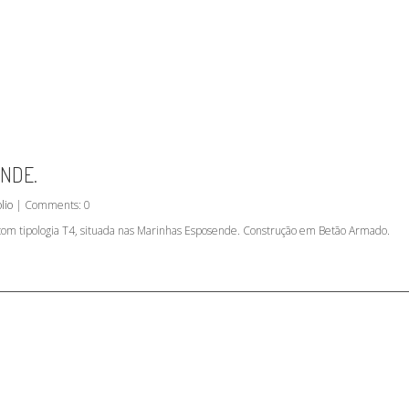
ENDE.
lio
| Comments: 0
com tipologia T4, situada nas Marinhas Esposende. Construção em Betão Armado.