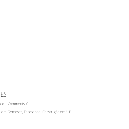
SES
lio
| Comments: 0
ada em Gemeses, Esposende. Construção em “U”.