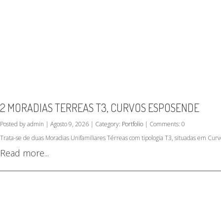
2 MORADIAS TERREAS T3, CURVOS ESPOSENDE
Posted by admin | Agosto 9, 2026 | Category:
Portfolio
| Comments: 0
Trata-se de duas Moradias Unifamiliares Térreas com tipologia T3, situadas em Curv
Read more...