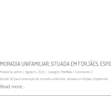
MORADIA UNIFAMILIAR, SITUADA EM FORJÃES, ESP
Posted by admin | Agosto 9, 2026 | Category:
Portfolio
| Comments: 0
Estudo 3D para construção de moradia unifamiliar, situada em Forjães, Esposende.
Read more...