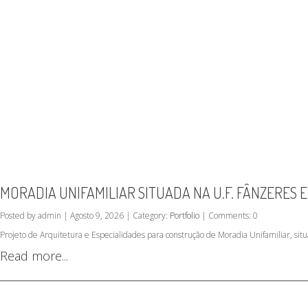
MORADIA UNIFAMILIAR SITUADA NA U.F. FÂNZERES 
Posted by admin | Agosto 9, 2026 | Category:
Portfolio
| Comments: 0
Projeto de Arquitetura e Especialidades para construção de Moradia Unifamiliar, sit
Read more...