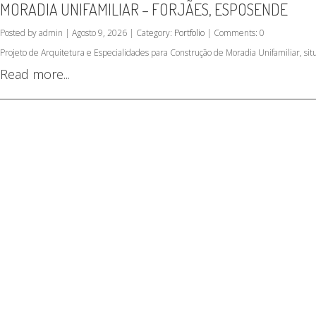
MORADIA UNIFAMILIAR – FORJÃES, ESPOSENDE
Posted by admin | Agosto 9, 2026 | Category:
Portfolio
| Comments: 0
Projeto de Arquitetura e Especialidades para Construção de Moradia Unifamiliar, si
Read more...