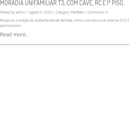
MORADIA UNIFAMILIAR T3, COM CAVE, RC E 1º PISO.
Posted by admin | Agosto 9, 2026 | Category:
Portfolio
| Comments: 0
Realça-se a relação de acabamentos de fachada, entre a cor escura do sistema ETICS 
piscina/anexo.
Read more...