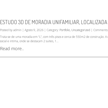
ESTUDO 3D DE MORADIA UNIFAMILIAR, LOCALIZADA
Posted by admin | Agosto 9, 2026 | Category:
Portfolio
,
Uncategorized
| Comments:
Trata-se de uma moradia em “L”, com três pisos e cerca de 550m2 de construção. A c
social e intima, onde se destacam 2 suites, 1...
Read more...