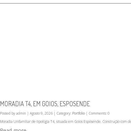
MORADIA T4, EM GOIOS, ESPOSENDE
Posted by admin | Agosto 9, 2026 | Category:
Portfolio
| Comments: 0
Moradia Unifamiliar de tipologia T4, situada em Goios Esposende. Construção com d
Read more...