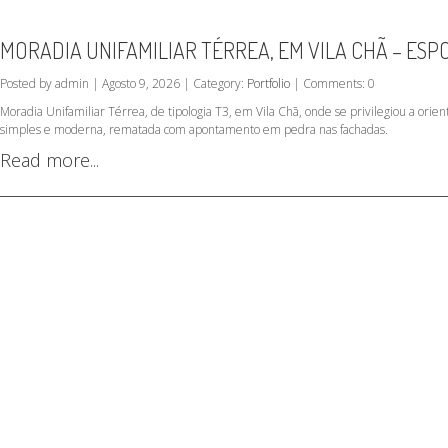
MORADIA UNIFAMILIAR TÉRREA, EM VILA CHÃ – ES
Posted by admin | Agosto 9, 2026 | Category:
Portfolio
| Comments: 0
Moradia Unifamiliar Térrea, de tipologia T3, em Vila Chã, onde se privilegiou a orient
simples e moderna, rematada com apontamento em pedra nas fachadas.
Read more...