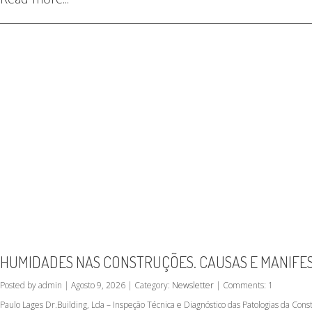
HUMIDADES NAS CONSTRUÇÕES. CAUSAS E MANIFE
Posted by admin | Agosto 9, 2026 | Category:
Newsletter
| Comments: 1
Paulo Lages Dr.Building, Lda – Inspeção Técnica e Diagnóstico das Patologias da C