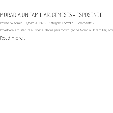
MORADIA UNIFAMILIAR, GEMESES – ESPOSENDE
Posted by admin | Agosto 9, 2026 | Category:
Portfolio
| Comments: 2
Projeto de Arquitetura e Especialidades para construção de Moradia Unifamiliar, L
Read more...