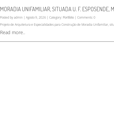
MORADIA UNIFAMILIAR, SITUADA U. F. ESPOSENDE,
Posted by admin | Agosto 9, 2026 | Category:
Portfolio
| Comments: 0
Projeto de Arquitetura e Especialidades para Construção de Moradia Unifamiliar, s
Read more...