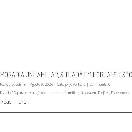
MORADIA UNIFAMILIAR, SITUADA EM FORJÃES, ESP
Posted by admin | Agosto 9, 2026 | Category:
Portfolio
| Comments: 0
Estudo 3D para construção de moradia unifamiliar, situada em Forjães, Esposende.
Read more...