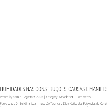
HUMIDADES NAS CONSTRUÇÕES. CAUSAS E MANIFE
Posted by admin | Agosto 9, 2026 | Category:
Newsletter
| Comments: 1
Paulo Lages Dr.Building, Lda – Inspeção Técnica e Diagnóstico das Patologias da C