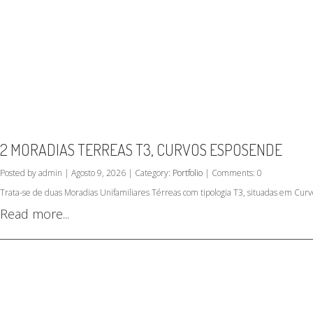
2 MORADIAS TERREAS T3, CURVOS ESPOSENDE
Posted by admin | Agosto 9, 2026 | Category:
Portfolio
| Comments: 0
Trata-se de duas Moradias Unifamiliares Térreas com tipologia T3, situadas em Curv
Read more...