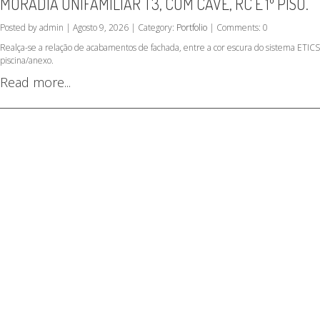
MORADIA UNIFAMILIAR T3, COM CAVE, RC E 1º PISO.
Posted by admin | Agosto 9, 2026 | Category:
Portfolio
| Comments: 0
Realça-se a relação de acabamentos de fachada, entre a cor escura do sistema ETICS 
piscina/anexo.
Read more...