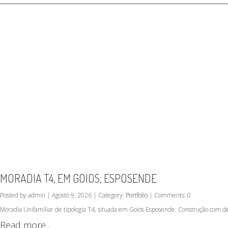
MORADIA T4, EM GOIOS, ESPOSENDE
Posted by admin | Agosto 9, 2026 | Category:
Portfolio
| Comments: 0
Moradia Unifamiliar de tipologia T4, situada em Goios Esposende. Construção com d
Read more...