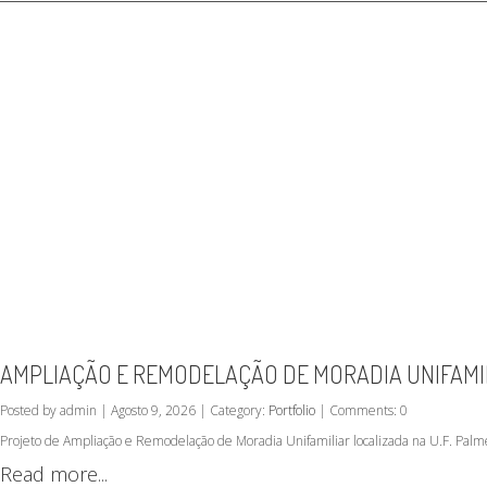
AMPLIAÇÃO E REMODELAÇÃO DE MORADIA UNIFAMILI
Posted by admin | Agosto 9, 2026 | Category:
Portfolio
| Comments: 0
Projeto de Ampliação e Remodelação de Moradia Unifamiliar localizada na U.F. Palm
Read more...