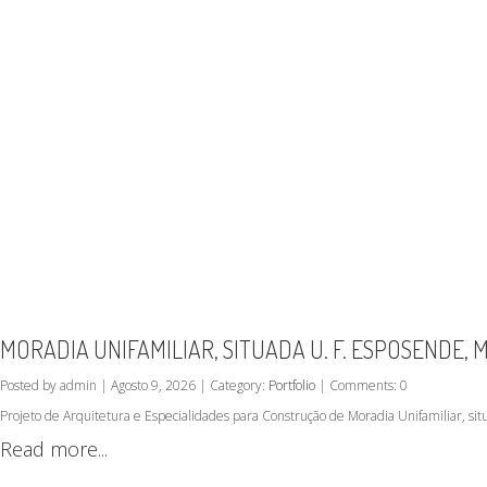
MORADIA UNIFAMILIAR, SITUADA U. F. ESPOSENDE,
Posted by admin | Agosto 9, 2026 | Category:
Portfolio
| Comments: 0
Projeto de Arquitetura e Especialidades para Construção de Moradia Unifamiliar, s
Read more...