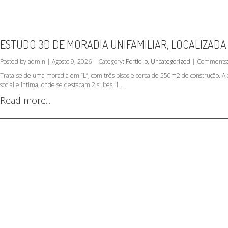
ESTUDO 3D DE MORADIA UNIFAMILIAR, LOCALIZADA
Posted by admin | Agosto 9, 2026 | Category:
Portfolio
,
Uncategorized
| Comments:
Trata-se de uma moradia em “L”, com três pisos e cerca de 550m2 de construção. A c
social e intima, onde se destacam 2 suites, 1...
Read more...