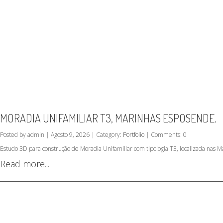
MORADIA UNIFAMILIAR T3, MARINHAS ESPOSENDE.
Posted by admin | Agosto 9, 2026 | Category:
Portfolio
| Comments: 0
Estudo 3D para construção de Moradia Unifamiliar com tipologia T3, localizada nas 
Read more...