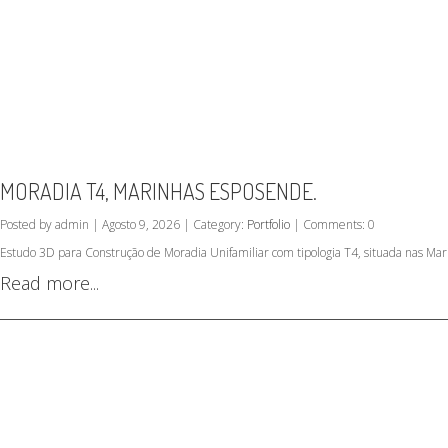
MORADIA T4, MARINHAS ESPOSENDE.
Posted by admin | Agosto 9, 2026 | Category:
Portfolio
| Comments: 0
Estudo 3D para Construção de Moradia Unifamiliar com tipologia T4, situada nas M
Read more...