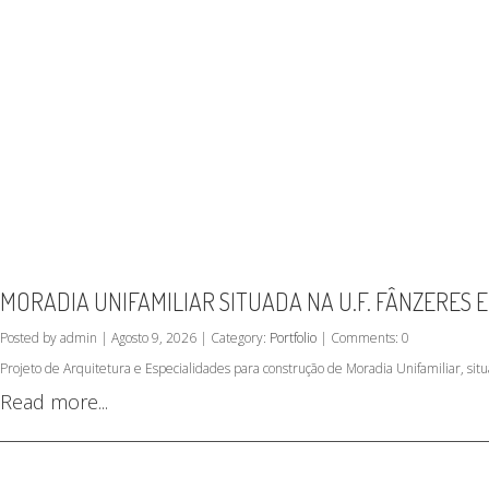
MORADIA UNIFAMILIAR SITUADA NA U.F. FÂNZERES 
Posted by admin | Agosto 9, 2026 | Category:
Portfolio
| Comments: 0
Projeto de Arquitetura e Especialidades para construção de Moradia Unifamiliar, sit
Read more...