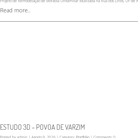
Projeto de Remodelação de Moradia Unifamiliar localizada na Rua dos Lírios, UF de 
Read more...
ESTUDO 3D – POVOA DE VARZIM
Posted by admin | Agosto 9, 2026 | Category:
Portfolio
| Comments: 0