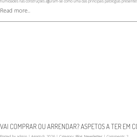
humidades nas construções afiguram-se como uma das principais patologias presentes 
Read more...
VAI COMPRAR OU ARRENDAR? ASPETOS A TER EM C
Posted by admin | Agosto 9, 2026 | Category:
Blog
,
Newsletter
| Comments: 2