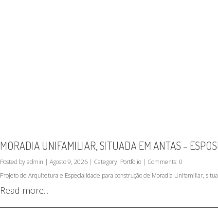
MORADIA UNIFAMILIAR, SITUADA EM ANTAS – ESPO
Posted by admin | Agosto 9, 2026 | Category:
Portfolio
| Comments: 0
Projeto de Arquitetura e Especialidade para construção de Moradia Unifamiliar, sit
Read more...