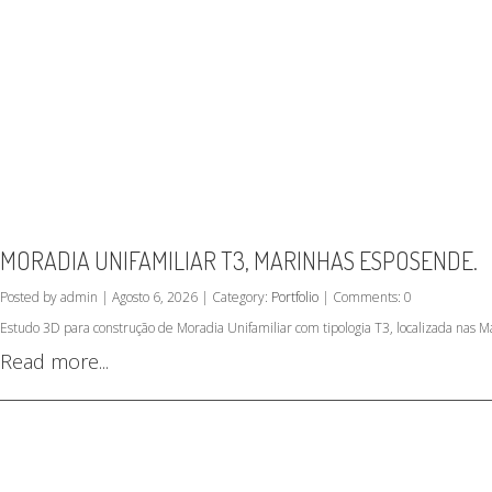
MORADIA UNIFAMILIAR T3, MARINHAS ESPOSENDE.
Posted by admin | Agosto 6, 2026 | Category:
Portfolio
| Comments: 0
Estudo 3D para construção de Moradia Unifamiliar com tipologia T3, localizada nas 
Read more...