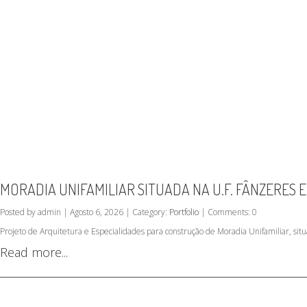
MORADIA UNIFAMILIAR SITUADA NA U.F. FÂNZERES 
Posted by admin | Agosto 6, 2026 | Category:
Portfolio
| Comments: 0
Projeto de Arquitetura e Especialidades para construção de Moradia Unifamiliar, sit
Read more...