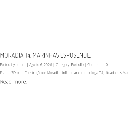
MORADIA T4, MARINHAS ESPOSENDE.
Posted by admin | Agosto 6, 2026 | Category:
Portfolio
| Comments: 0
Estudo 3D para Construção de Moradia Unifamiliar com tipologia T4, situada nas M
Read more...