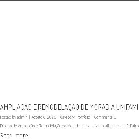
AMPLIAÇÃO E REMODELAÇÃO DE MORADIA UNIFAMILI
Posted by admin | Agosto 6, 2026 | Category:
Portfolio
| Comments: 0
Projeto de Ampliação e Remodelação de Moradia Unifamiliar localizada na U.F. Palm
Read more...