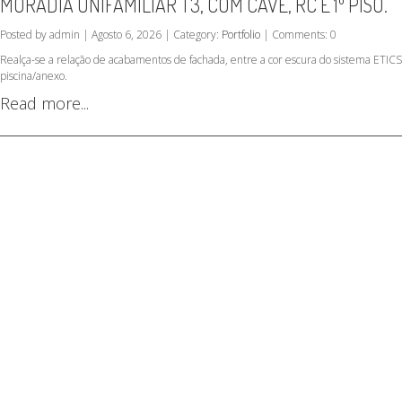
MORADIA UNIFAMILIAR T3, COM CAVE, RC E 1º PISO.
Posted by admin | Agosto 6, 2026 | Category:
Portfolio
| Comments: 0
Realça-se a relação de acabamentos de fachada, entre a cor escura do sistema ETICS 
piscina/anexo.
Read more...