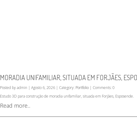
MORADIA UNIFAMILIAR, SITUADA EM FORJÃES, ESP
Posted by admin | Agosto 6, 2026 | Category:
Portfolio
| Comments: 0
Estudo 3D para construção de moradia unifamiliar, situada em Forjães, Esposende.
Read more...