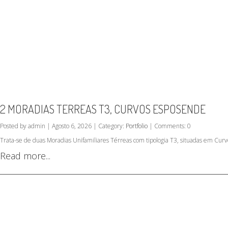
2 MORADIAS TERREAS T3, CURVOS ESPOSENDE
Posted by admin | Agosto 6, 2026 | Category:
Portfolio
| Comments: 0
Trata-se de duas Moradias Unifamiliares Térreas com tipologia T3, situadas em Curv
Read more...