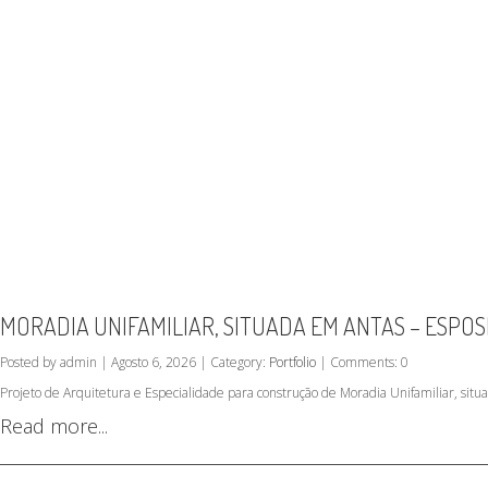
MORADIA UNIFAMILIAR, SITUADA EM ANTAS – ESPO
Posted by admin | Agosto 6, 2026 | Category:
Portfolio
| Comments: 0
Projeto de Arquitetura e Especialidade para construção de Moradia Unifamiliar, sit
Read more...