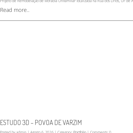
Projeto de Remodelação de Moradia Unifamiliar localizada na Rua dos Lírios, UF de 
Read more...
ESTUDO 3D – POVOA DE VARZIM
Posted by admin | Agosto 6, 2026 | Category:
Portfolio
| Comments: 0