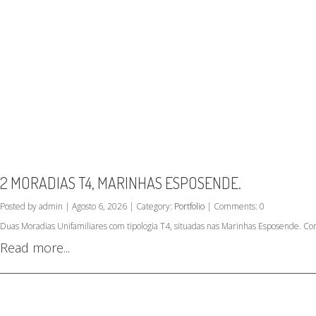
2 MORADIAS T4, MARINHAS ESPOSENDE.
Posted by admin | Agosto 6, 2026 | Category:
Portfolio
| Comments: 0
Duas Moradias Unifamiliares com tipologia T4, situadas nas Marinhas Esposende. Co
Read more...