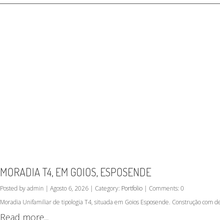
MORADIA T4, EM GOIOS, ESPOSENDE
Posted by admin | Agosto 6, 2026 | Category:
Portfolio
| Comments: 0
Moradia Unifamiliar de tipologia T4, situada em Goios Esposende. Construção com d
Read more...