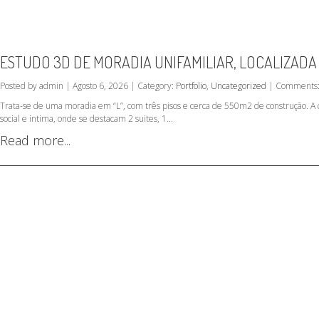
ESTUDO 3D DE MORADIA UNIFAMILIAR, LOCALIZADA
Posted by admin | Agosto 6, 2026 | Category:
Portfolio
,
Uncategorized
| Comments:
Trata-se de uma moradia em “L”, com três pisos e cerca de 550m2 de construção. A c
social e intima, onde se destacam 2 suites, 1...
Read more...