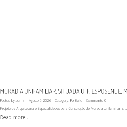
MORADIA UNIFAMILIAR, SITUADA U. F. ESPOSENDE,
Posted by admin | Agosto 6, 2026 | Category:
Portfolio
| Comments: 0
Projeto de Arquitetura e Especialidades para Construção de Moradia Unifamiliar, s
Read more...