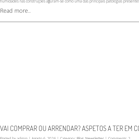
humidades nas construções afiguram-se como uma das principais patologias presentes 
Read more...
VAI COMPRAR OU ARRENDAR? ASPETOS A TER EM C
Posted by admin | Agosto 6, 2026 | Category:
Blog
,
Newsletter
| Comments: 2