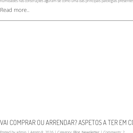
humidades nas construções afiguram-se como uma das principais patologias presentes 
Read more...
VAI COMPRAR OU ARRENDAR? ASPETOS A TER EM C
Posted by admin | Agosto 8, 2026 | Category:
Blog
,
Newsletter
| Comments: 2