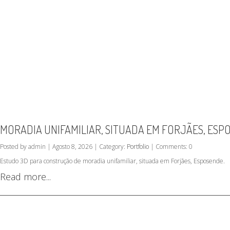
MORADIA UNIFAMILIAR, SITUADA EM FORJÃES, ESP
Posted by admin | Agosto 8, 2026 | Category:
Portfolio
| Comments: 0
Estudo 3D para construção de moradia unifamiliar, situada em Forjães, Esposende.
Read more...