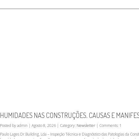
HUMIDADES NAS CONSTRUÇÕES. CAUSAS E MANIFE
Posted by admin | Agosto 8, 2026 | Category:
Newsletter
| Comments: 1
Paulo Lages Dr.Building, Lda – Inspeção Técnica e Diagnóstico das Patologias da C