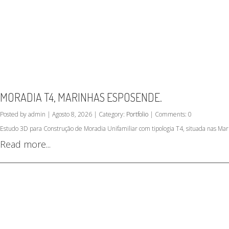
MORADIA T4, MARINHAS ESPOSENDE.
Posted by admin | Agosto 8, 2026 | Category:
Portfolio
| Comments: 0
Estudo 3D para Construção de Moradia Unifamiliar com tipologia T4, situada nas M
Read more...