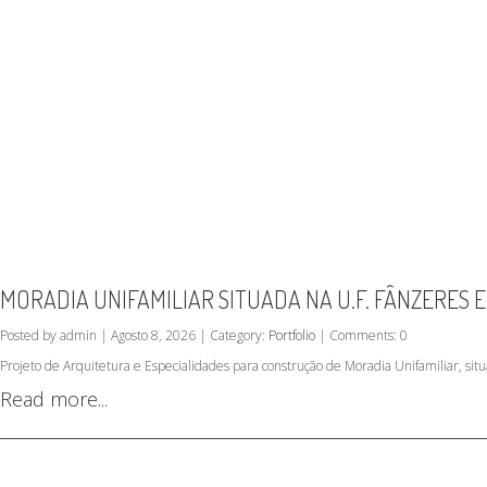
MORADIA UNIFAMILIAR SITUADA NA U.F. FÂNZERES 
Posted by admin | Agosto 8, 2026 | Category:
Portfolio
| Comments: 0
Projeto de Arquitetura e Especialidades para construção de Moradia Unifamiliar, sit
Read more...