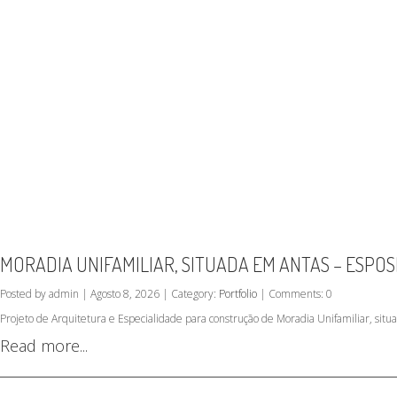
MORADIA UNIFAMILIAR, SITUADA EM ANTAS – ESPO
Posted by admin | Agosto 8, 2026 | Category:
Portfolio
| Comments: 0
Projeto de Arquitetura e Especialidade para construção de Moradia Unifamiliar, sit
Read more...