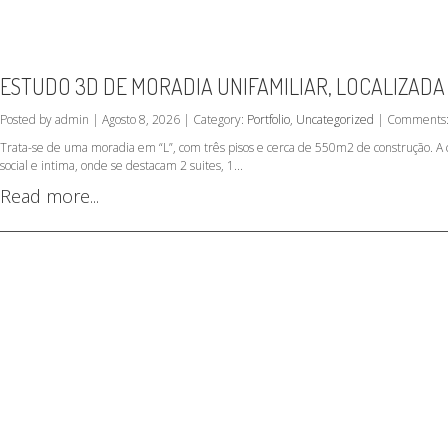
ESTUDO 3D DE MORADIA UNIFAMILIAR, LOCALIZADA
Posted by admin | Agosto 8, 2026 | Category:
Portfolio
,
Uncategorized
| Comments:
Trata-se de uma moradia em “L”, com três pisos e cerca de 550m2 de construção. A c
social e intima, onde se destacam 2 suites, 1...
Read more...