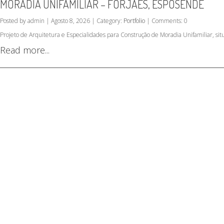
MORADIA UNIFAMILIAR – FORJÃES, ESPOSENDE
Posted by admin | Agosto 8, 2026 | Category:
Portfolio
| Comments: 0
Projeto de Arquitetura e Especialidades para Construção de Moradia Unifamiliar, si
Read more...