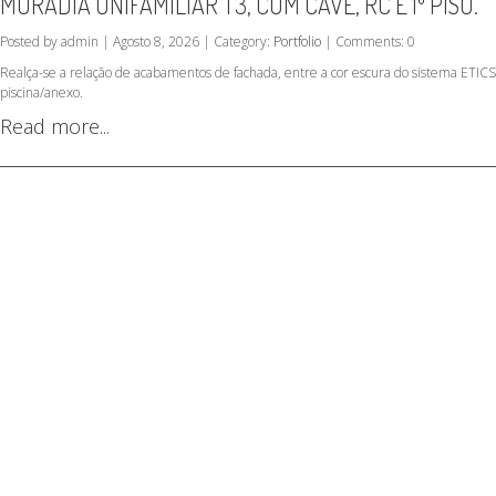
MORADIA UNIFAMILIAR T3, COM CAVE, RC E 1º PISO.
Posted by admin | Agosto 8, 2026 | Category:
Portfolio
| Comments: 0
Realça-se a relação de acabamentos de fachada, entre a cor escura do sistema ETICS 
piscina/anexo.
Read more...