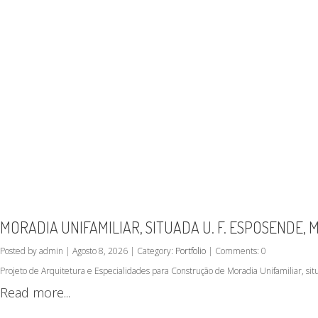
MORADIA UNIFAMILIAR, SITUADA U. F. ESPOSENDE,
Posted by admin | Agosto 8, 2026 | Category:
Portfolio
| Comments: 0
Projeto de Arquitetura e Especialidades para Construção de Moradia Unifamiliar, s
Read more...