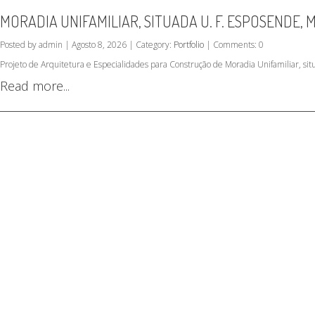
MORADIA UNIFAMILIAR, SITUADA U. F. ESPOSENDE,
Posted by admin | Agosto 8, 2026 | Category:
Portfolio
| Comments: 0
Projeto de Arquitetura e Especialidades para Construção de Moradia Unifamiliar, s
Read more...