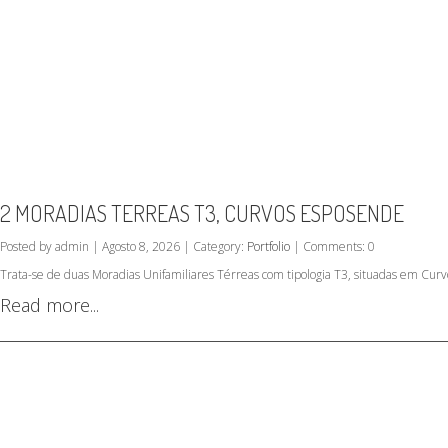
2 MORADIAS TERREAS T3, CURVOS ESPOSENDE
Posted by admin | Agosto 8, 2026 | Category:
Portfolio
| Comments: 0
Trata-se de duas Moradias Unifamiliares Térreas com tipologia T3, situadas em Curv
Read more...