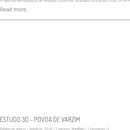
Projeto de Remodelação de Moradia Unifamiliar localizada na Rua dos Lírios, UF de 
Read more...
ESTUDO 3D – POVOA DE VARZIM
Posted by admin | Agosto 8, 2026 | Category:
Portfolio
| Comments: 0