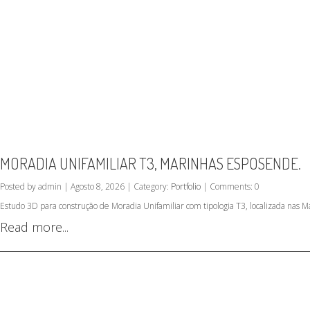
MORADIA UNIFAMILIAR T3, MARINHAS ESPOSENDE.
Posted by admin | Agosto 8, 2026 | Category:
Portfolio
| Comments: 0
Estudo 3D para construção de Moradia Unifamiliar com tipologia T3, localizada nas 
Read more...