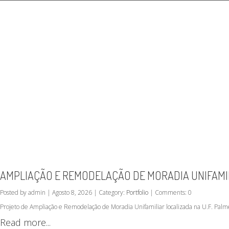
AMPLIAÇÃO E REMODELAÇÃO DE MORADIA UNIFAMILI
Posted by admin | Agosto 8, 2026 | Category:
Portfolio
| Comments: 0
Projeto de Ampliação e Remodelação de Moradia Unifamiliar localizada na U.F. Palm
Read more...