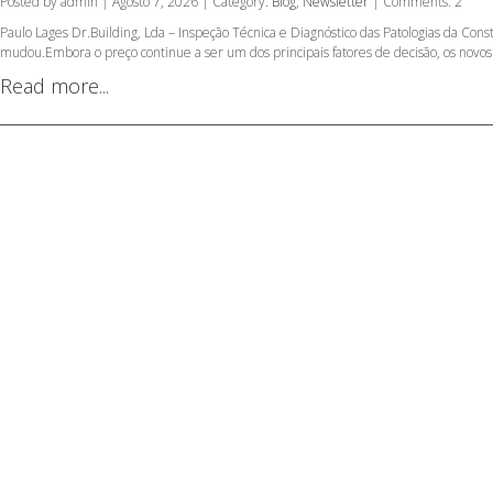
Posted by admin | Agosto 7, 2026 | Category:
Blog
,
Newsletter
| Comments: 2
Paulo Lages Dr.Building, Lda – Inspeção Técnica e Diagnóstico das Patologias da C
mudou.Embora o preço continue a ser um dos principais fatores de decisão, os novos
Read more...