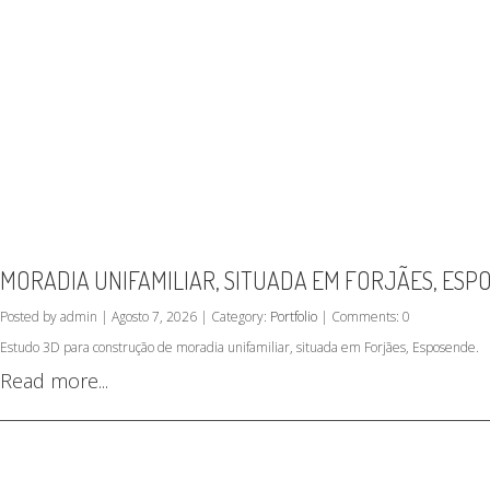
MORADIA UNIFAMILIAR, SITUADA EM FORJÃES, ESP
Posted by admin | Agosto 7, 2026 | Category:
Portfolio
| Comments: 0
Estudo 3D para construção de moradia unifamiliar, situada em Forjães, Esposende.
Read more...