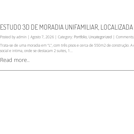
ESTUDO 3D DE MORADIA UNIFAMILIAR, LOCALIZADA
Posted by admin | Agosto 7, 2026 | Category:
Portfolio
,
Uncategorized
| Comments:
Trata-se de uma moradia em “L”, com três pisos e cerca de 550m2 de construção. A c
social e intima, onde se destacam 2 suites, 1...
Read more...