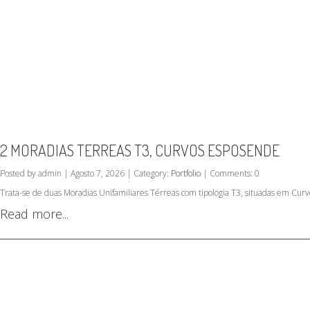
2 MORADIAS TERREAS T3, CURVOS ESPOSENDE
Posted by admin | Agosto 7, 2026 | Category:
Portfolio
| Comments: 0
Trata-se de duas Moradias Unifamiliares Térreas com tipologia T3, situadas em Curv
Read more...