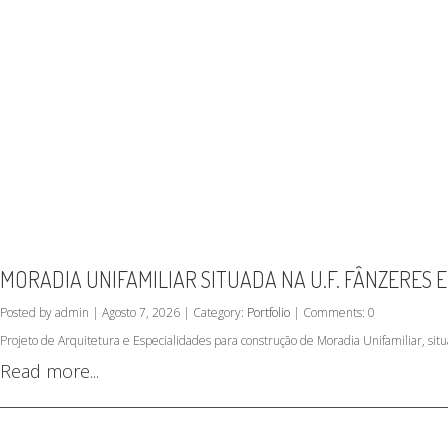
MORADIA UNIFAMILIAR SITUADA NA U.F. FÂNZERES 
Posted by admin | Agosto 7, 2026 | Category:
Portfolio
| Comments: 0
Projeto de Arquitetura e Especialidades para construção de Moradia Unifamiliar, sit
Read more...