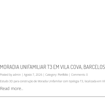
MORADIA UNIFAMILIAR T3 EM VILA COVA, BARCELOS
Posted by admin | Agosto 7, 2026 | Category:
Portfolio
| Comments: 0
Estudo 3D para construção de Moradia Unifamiliar com tipologia T3, localizada em Vil
Read more...