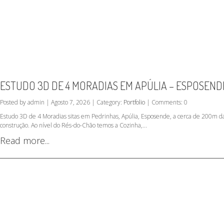
ESTUDO 3D DE 4 MORADIAS EM APÚLIA – ESPOSEND
Posted by admin | Agosto 7, 2026 | Category:
Portfolio
| Comments: 0
Estudo 3D de 4 Moradias sitas em Pedrinhas, Apúlia, Esposende, a cerca de 200m da
construção. Ao nível do Rés-do-Chão temos a Cozinha,...
Read more...