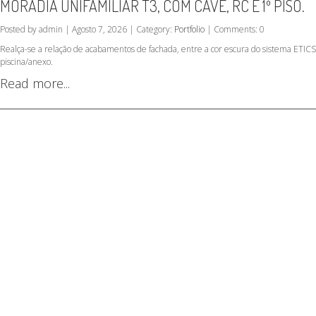
MORADIA UNIFAMILIAR T3, COM CAVE, RC E 1º PISO.
Posted by admin | Agosto 7, 2026 | Category:
Portfolio
| Comments: 0
Realça-se a relação de acabamentos de fachada, entre a cor escura do sistema ETICS 
piscina/anexo.
Read more...