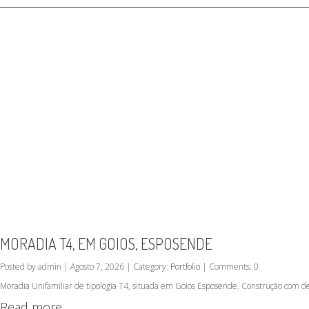
MORADIA T4, EM GOIOS, ESPOSENDE
Posted by admin | Agosto 7, 2026 | Category:
Portfolio
| Comments: 0
Moradia Unifamiliar de tipologia T4, situada em Goios Esposende. Construção com d
Read more...