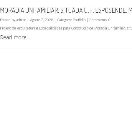
MORADIA UNIFAMILIAR, SITUADA U. F. ESPOSENDE,
Posted by admin | Agosto 7, 2026 | Category:
Portfolio
| Comments: 0
Projeto de Arquitetura e Especialidades para Construção de Moradia Unifamiliar, s
Read more...