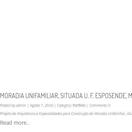
MORADIA UNIFAMILIAR, SITUADA U. F. ESPOSENDE,
Posted by admin | Agosto 7, 2026 | Category:
Portfolio
| Comments: 0
Projeto de Arquitetura e Especialidades para Construção de Moradia Unifamiliar, s
Read more...