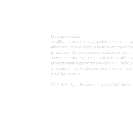
Proteção de Dados
Ao utilizar os nossos serviços, poderá ser solicitada 
informação, os seus dados pessoais serão arquivados
privacidade. Os dados pessoais facultados serão uti
aconselhamento, envio de comunicações relativas a 
processamento e gestão dos pedidos do utilizador,
(subcontratantes). O utilizador poderá exercer os s
geral@projectus.pt .
© 2014. All Rights Reserved. Projectus C2F - Inves