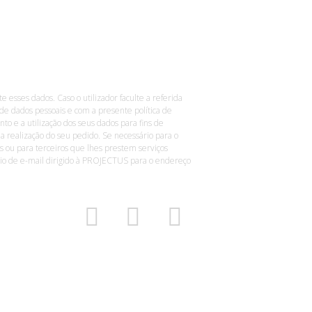
te esses dados. Caso o utilizador faculte a referida
de dados pessoais e com a presente política de
o e a utilização dos seus dados para fins de
a realização do seu pedido. Se necessário para o
 ou para terceiros que lhes prestem serviços
envio de e-mail dirigido à PROJECTUS para o endereço