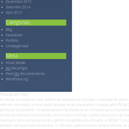
Dezembro 2015
Setembro 2014
Abril 2013
Categorias
Blog
Newsletter
Portfolio
Uncategorized
Meta
Iniciar sessão
dos artigos
RSS
Feed
dos comentários
RSS
WordPress.org
Proteção de Dados
Ao utilizar os nossos serviços, poderá ser solicitada ao utilizador a indicação de algun
referida informação, os seus dados pessoais serão arquivados e tratados pela PROJE
política de privacidade. Os dados pessoais facultados serão utilizados para process
fins de aconselhamento, envio de comunicações relativas a ações comerciais e de ma
necessário para o processamento e gestão dos pedidos do utilizador, a PROJECTUS p
prestem serviços (subcontratantes). O utilizador poderá exercer os seus direitos de a