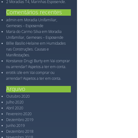
2 Moradias T4, Marinhas Esposende.
Comentários recentes
admin
em
Moradia Unifamiliar,
Gemeses – Esposende
Maria do Carmo Silva
em
Moradia
Unifamiliar, Gemeses – Esposende
Billie Basilio Helaine
em
Humidades
nas Construções. Causas e
Manifestações.
Konstance Drugi Burty
em
Vai comprar
ou arrendar? Aspetos a ter em conta.
erotik izle
em
Vai comprar ou
arrendar? Aspetos a ter em conta.
Arquivo
Outubro 2020
Julho 2020
Abril 2020
Fevereiro 2020
Dezembro 2019
Junho 2019
Dezembro 2018
Novembro 2018