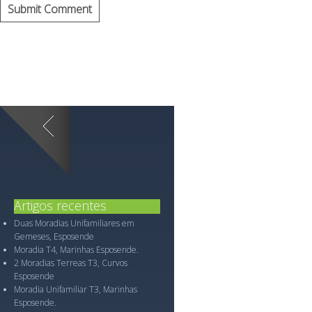
Artigos recentes
Duas Moradias Unifamiliares em
Gemeses, Esposende
Moradia T4, Marinhas Esposende.
2 Moradias Terreas T3, Curvos
Esposende
Moradia Unifamiliar T3, Marinhas
Esposende.