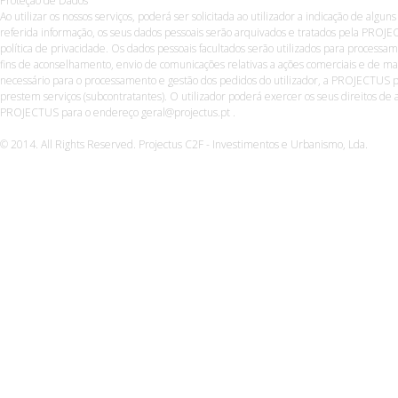
Proteção de Dados
Ao utilizar os nossos serviços, poderá ser solicitada ao utilizador a indicação de algun
referida informação, os seus dados pessoais serão arquivados e tratados pela PROJE
política de privacidade. Os dados pessoais facultados serão utilizados para process
fins de aconselhamento, envio de comunicações relativas a ações comerciais e de ma
necessário para o processamento e gestão dos pedidos do utilizador, a PROJECTUS p
prestem serviços (subcontratantes). O utilizador poderá exercer os seus direitos de a
PROJECTUS para o endereço geral@projectus.pt .
© 2014. All Rights Reserved. Projectus C2F - Investimentos e Urbanismo, Lda.