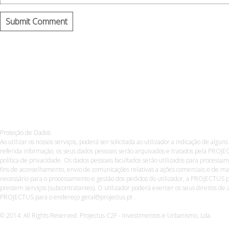
Proteção de Dados
Ao utilizar os nossos serviços, poderá ser solicitada ao utilizador a indicação de algun
referida informação, os seus dados pessoais serão arquivados e tratados pela PROJE
política de privacidade. Os dados pessoais facultados serão utilizados para process
fins de aconselhamento, envio de comunicações relativas a ações comerciais e de ma
necessário para o processamento e gestão dos pedidos do utilizador, a PROJECTUS p
prestem serviços (subcontratantes). O utilizador poderá exercer os seus direitos de a
PROJECTUS para o endereço geral@projectus.pt .
© 2014. All Rights Reserved. Projectus C2F - Investimentos e Urbanismo, Lda.